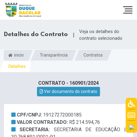
Veja os detalhes do
Detalhes do Contrato
|
contrato selecionado
inicio
Transparência
Contratos
Detalhes
CONTRATO - 160901/2024
Ver documento do contrato
CPF/CNPJ:
19127272000185
VALOR CONTRATADO:
R$ 214.594,76
SECRETARIA:
SECRETARIA DE EDUCAÇÃO |
30.768.891/0001-91