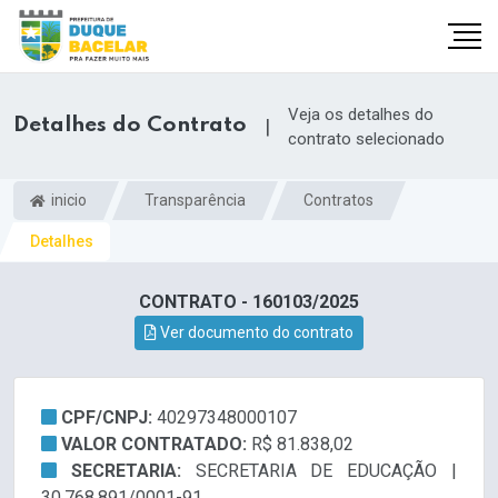
Veja os detalhes do
Detalhes do Contrato
|
contrato selecionado
inicio
Transparência
Contratos
Detalhes
CONTRATO - 160103/2025
Ver documento do contrato
CPF/CNPJ:
40297348000107
VALOR CONTRATADO:
R$ 81.838,02
SECRETARIA:
SECRETARIA DE EDUCAÇÃO |
30.768.891/0001-91