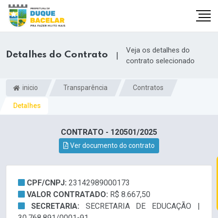
Veja os detalhes do
Detalhes do Contrato
|
contrato selecionado
inicio
Transparência
Contratos
Detalhes
CONTRATO - 120501/2025
Ver documento do contrato
CPF/CNPJ:
23142989000173
VALOR CONTRATADO:
R$ 8.667,50
SECRETARIA:
SECRETARIA DE EDUCAÇÃO |
30.768.891/0001-91