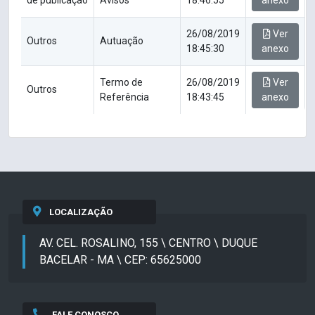
de publicação
Avisos
18:46:55
anexo
26/08/2019
Ver
Outros
Autuação
18:45:30
anexo
Termo de
26/08/2019
Ver
Outros
Referência
18:43:45
anexo
LOCALIZAÇÃO
AV. CEL. ROSALINO, 155 \ CENTRO \ DUQUE
BACELAR - MA \ CEP: 65625000
FALE CONOSCO