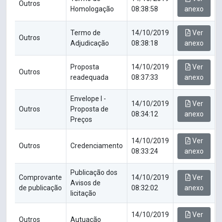
Outros
Homologação
08:38:58
anexo
Termo de
14/10/2019
Ver
Outros
Adjudicação
08:38:18
anexo
Proposta
14/10/2019
Ver
Outros
readequada
08:37:33
anexo
Envelope I -
14/10/2019
Ver
Outros
Proposta de
08:34:12
anexo
Preços
14/10/2019
Ver
Outros
Credenciamento
08:33:24
anexo
Publicação dos
Comprovante
14/10/2019
Ver
Avisos de
de publicação
08:32:02
anexo
licitação
14/10/2019
Ver
Outros
Autuação