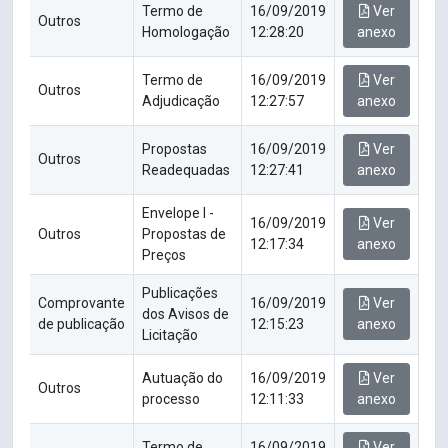
Termo de
16/09/2019
Ver
Outros
Homologação
12:28:20
anexo
Termo de
16/09/2019
Ver
Outros
Adjudicação
12:27:57
anexo
Propostas
16/09/2019
Ver
Outros
Readequadas
12:27:41
anexo
Envelope I -
16/09/2019
Ver
Outros
Propostas de
12:17:34
anexo
Preços
Publicações
Comprovante
16/09/2019
Ver
dos Avisos de
de publicação
12:15:23
anexo
Licitação
Autuação do
16/09/2019
Ver
Outros
processo
12:11:33
anexo
Termo de
16/09/2019
Ver