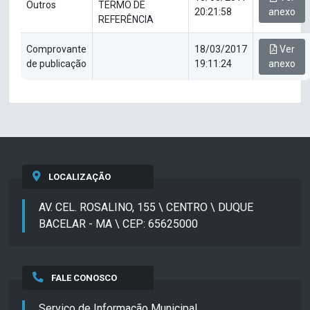
Outros
TERMO DE
20:21:58
anexo
REFERÊNCIA
Comprovante
18/03/2017
Ver
de publicação
19:11:24
anexo
LOCALIZAÇÃO
AV. CEL. ROSALINO, 155 \ CENTRO \ DUQUE
BACELAR - MA \ CEP: 65625000
FALE CONOSCO
Serviço de Informação Municipal