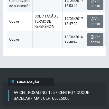
Comprovante
19/03/2017
Ver
de publicação
18:53:11
anexo
SOLICITAÇÃO E
19/03/2017
Ver
Outros
TERMO DE
18:47:30
anexo
REFERÊNCIA
13/04/2016
Ver
Outros
17:48:42
anexo
LOCALIZAÇÃO
AV. CEL. ROSALINO, 155 \ CENTRO \ DUQUE
BACELAR - MA \ CEP: 65625000