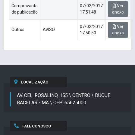
Comprovante
07/02/2017
Ver
de publicação
17:51:48
anexo
07/02/2017
Ver
Outros
AVISO
17:50:50
anexo
LOCALIZAÇÃO
AV. CEL. ROSALINO, 155 \ CENTRO \ DUQUE
BACELAR - MA \ CEP: 65625000
FALE CONOSCO