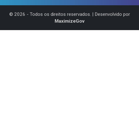
©
2026
- Todos os direitos reservados. | Desenvolvido por
MaximizeGov