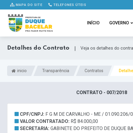
MAPA DO SITE
TELEFONES ÚTEIS
INÍCIO
GOVERNO
Detalhes do Contrato
|
Veja os detalhes do contr
inicio
Transparência
Contratos
Detalh
CONTRATO - 007/2018
CPF/CNPJ:
F G M DE CARVALHO - ME / 01.090.206/
VALOR CONTRATADO:
R$ 84.000,00
SECRETARIA:
GABINETE DO PREFEITO DE DUQUE B