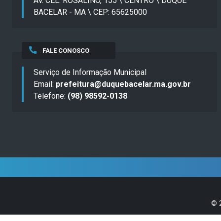
AV. CEL. ROSALINO, 155 \ CENTRO \ DUQUE
BACELAR - MA \ CEP: 65625000
FALE CONOSCO
Serviço de Informação Municipal
Email:
prefeitura@duquebacelar.ma.gov.br
Telefone:
(98) 98592-0138
©