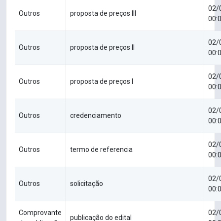
02/
Outros
proposta de preços III
00:
02/
Outros
proposta de preços II
00:
02/
Outros
proposta de preços I
00:
02/
Outros
credenciamento
00:
02/
Outros
termo de referencia
00:
02/
Outros
solicitação
00:
Comprovante
02/
publicação do edital