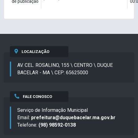
de publicação
00:
LOCALIZAÇÃO
AV. CEL. ROSALINO, 155 \ CENTRO \ DUQUE
BACELAR - MA \ CEP: 65625000
FALE CONOSCO
Serviço de Informação Municipal
Email:
prefeitura@duquebacelar.ma.gov.br
Telefone:
(98) 98592-0138