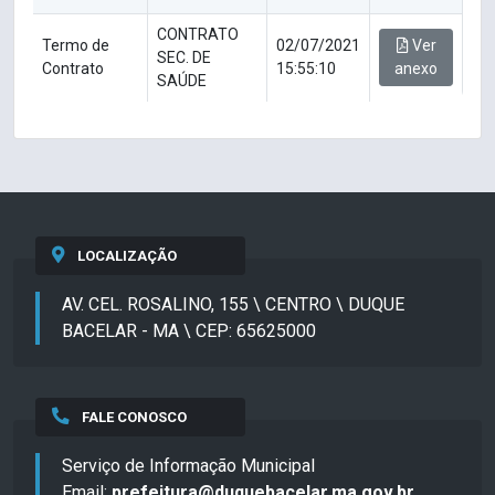
CONTRATO
Termo de
02/07/2021
Ver
SEC. DE
Contrato
15:55:10
anexo
SAÚDE
LOCALIZAÇÃO
AV. CEL. ROSALINO, 155 \ CENTRO \ DUQUE
BACELAR - MA \ CEP: 65625000
FALE CONOSCO
Serviço de Informação Municipal
Email:
prefeitura@duquebacelar.ma.gov.br