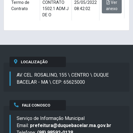
Termo de
CONTRATO
25/05/2022
Ver
Contrato
1502.1 ADM J
08:42:02
anexo
DE O
LOCALIZAÇÃO
AV. CEL. ROSALINO, 155 \ CENTRO \ DUQUE
BACELAR - MA \ CEP: 65625000
FALE CONOSCO
Serviço de Informação Municipal
Email:
prefeitura@duquebacelar.ma.gov.br
Telefone:
(98) 98592-0138