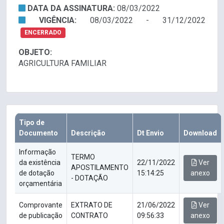
DATA DA ASSINATURA:
08/03/2022
VIGÊNCIA:
08/03/2022 - 31/12/2022
ENCERRADO
OBJETO:
AGRICULTURA FAMILIAR
Tipo de
Documento
Descrição
Dt Envio
Download
Informação
TERMO
da existência
22/11/2022
Ver
APOSTILAMENTO
de dotação
15:14:25
anexo
- DOTAÇÃO
orçamentária
Comprovante
EXTRATO DE
21/06/2022
Ver
de publicação
CONTRATO
09:56:33
anexo