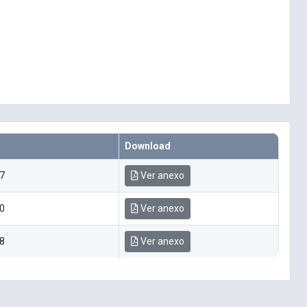
Download
7
Ver anexo
0
Ver anexo
8
Ver anexo