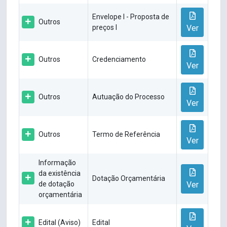
Envelope I - Proposta de
Outros
preços I
Ver
Outros
Credenciamento
Ver
Outros
Autuação do Processo
Ver
Outros
Termo de Referência
Ver
Informação
da existência
Dotação Orçamentária
de dotação
Ver
orçamentária
Edital (Aviso)
Edital