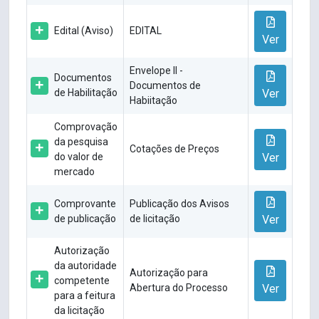
Edital (Aviso)
EDITAL
Ver
Envelope II -
Documentos
Documentos de
de Habilitação
Ver
Habiitação
Comprovação
da pesquisa
Cotações de Preços
do valor de
Ver
mercado
Comprovante
Publicação dos Avisos
de publicação
de licitação
Ver
Autorização
da autoridade
Autorização para
competente
Abertura do Processo
Ver
para a feitura
da licitação