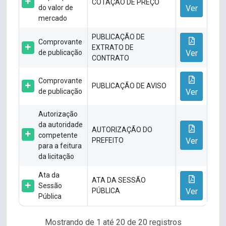
COTAÇÃO DE PREÇO
do valor de
Ver
mercado
PUBLICAÇÃO DE
Comprovante
EXTRATO DE
de publicação
Ver
CONTRATO
Comprovante
PUBLICAÇÃO DE AVISO
de publicação
Ver
Autorização
da autoridade
AUTORIZAÇÃO DO
competente
PREFEITO
Ver
para a feitura
da licitação
Ata da
ATA DA SESSÃO
Sessão
PÚBLICA
Ver
Pública
Mostrando de 1 até 20 de 20 registros