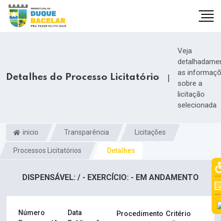
Veja
detalhadame
as informaç
Detalhes do Processo Licitatório
|
sobre a
licitação
selecionada
inicio
Transparência
Licitações
Processos Licitatórios
Detalhes
DISPENSÁVEL: / - EXERCÍCIO: - EM ANDAMENTO
Número
Data
Procedimento
Critério