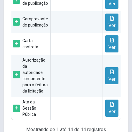
de publicação
Ver
Comprovante
de publicação
Ver
Carta-
contrato
Ver
Autorização
da
autoridade
competente
Ver
para a feitura
da licitação
Ata da
Sessão
Ver
Pública
Mostrando de 1 até 14 de 14 registros