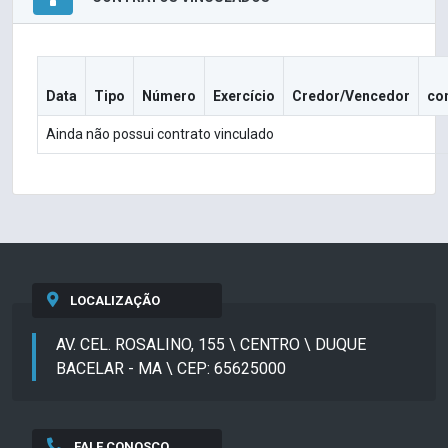
Data
Tipo
Número
Exercício
Credor/Vencedor
co
Ainda não possui contrato vinculado
LOCALIZAÇÃO
AV. CEL. ROSALINO, 155 \ CENTRO \ DUQUE
BACELAR - MA \ CEP: 65625000
FALE CONOSCO