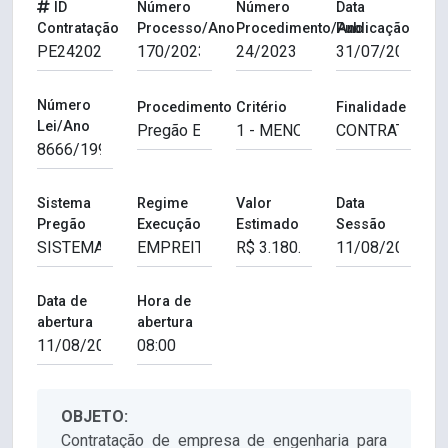
ID
Número
Número
Data
Contratação
Processo/Ano
Procedimento/Ano
Publicação
Número
Procedimento
Critério
Finalidade
Lei/Ano
Sistema
Regime
Valor
Data
Pregão
Execução
Estimado
Sessão
Data de
Hora de
abertura
abertura
OBJETO:
Contratação de empresa de engenharia para