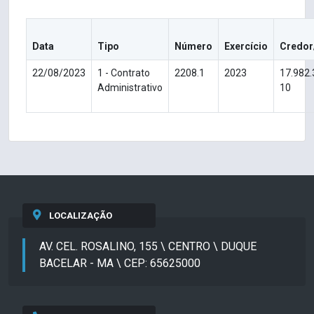
Data
Tipo
Número
Exercício
Credor
22/08/2023
1 - Contrato
2208.1
2023
17.982
Administrativo
10
LOCALIZAÇÃO
AV. CEL. ROSALINO, 155 \ CENTRO \ DUQUE
BACELAR - MA \ CEP: 65625000