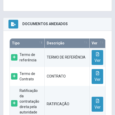
DOCUMENTOS ANEXADOS
Tipo
Descrição
Ver
Termo de
TERMO DE REFERÊNCIA
referência
Ver
Termo de
CONTRATO
Contrato
Ver
Ratificação
da
contratação
RATIFICAÇÃO
direta pela
Ver
autoridade