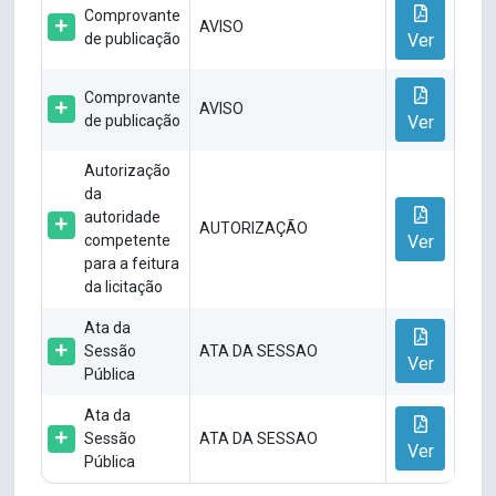
Comprovante
AVISO
de publicação
Ver
Comprovante
AVISO
de publicação
Ver
Autorização
da
autoridade
AUTORIZAÇÃO
competente
Ver
para a feitura
da licitação
Ata da
Sessão
ATA DA SESSAO
Ver
Pública
Ata da
Sessão
ATA DA SESSAO
Ver
Pública