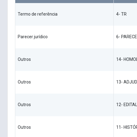
Termo de referência
4- TR
Parecer jurídico
6- PARECE
Outros
14- HOM
Outros
13- ADJU
Outros
12- EDITA
Outros
11- HIST