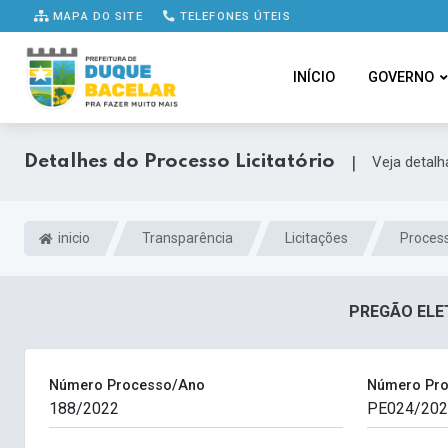
MAPA DO SITE
TELEFONES ÚTEIS
INÍCIO
GOVERNO
Detalhes do Processo Licitatório
|
Veja detal
inicio
Transparência
Licitações
Process
PREGÃO ELET
Número Processo/Ano
Número Pro