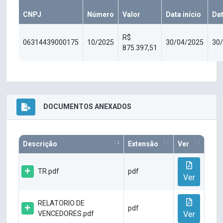
CNPJ
Número
Valor
Data início
Da
R$
06314439000175
10/2025
30/04/2025
30
875.397,51
DOCUMENTOS ANEXADOS
Descrição
Extensão
Ver
TR.pdf
pdf
Ver
RELATORIO DE
pdf
VENCEDORES.pdf
Ver